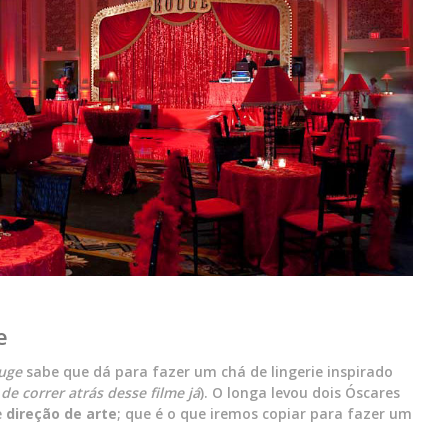
e
uge
sabe que dá para fazer um chá de lingerie inspirado
de correr atrás desse filme já
). O longa levou dois Óscares
e
direção de arte
; que é o que iremos copiar para fazer um