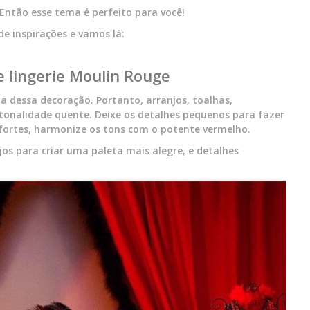
Então esse tema é perfeito para você!
e inspirações e vamos lá:
e lingerie Moulin Rouge
la dessa decoração. Portanto, arranjos, toalhas,
tonalidade quente. Deixe os detalhes pequenos para fazer
fortes, harmonize os tons com o potente vermelho.
njos para criar uma paleta mais alegre, e detalhes