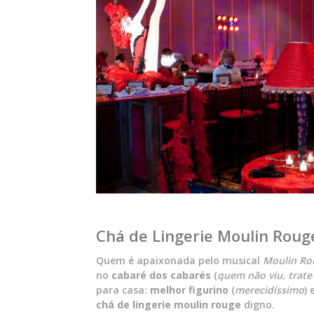
Chá de Lingerie Moulin Roug
Quem é apaixonada pelo musical
Moulin Ro
no
cabaré dos cabarés
(
quem não viu, trate 
para casa:
melhor figurino
(
merecidíssimo
) 
chá de lingerie moulin rouge
digno.