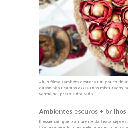
Ah, o filme também destaca um pouco do az
quase não usamos esses tons misturados n
vermelho, preto e dourado.
Ambientes escuros + brilhos
É essencial que o ambiente da festa seja e
ficar exagerado, pois é ele que destaca o gl