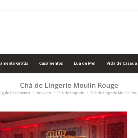
samento Grátis
Casamentos
Lua de Mel
Vida de Casada
Chá de Lingerie Moulin Rouge
ê está aqui
log de Casamento
Noivado
Chá de Lingerie
Chá de Lingerie Moulin Ro