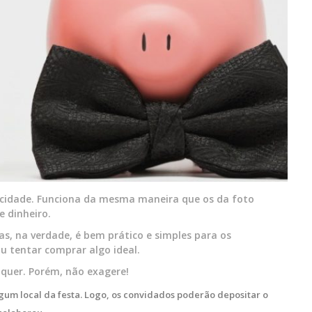
icidade. Funciona da mesma maneira que os da foto
e dinheiro.
s, na verdade, é bem prático e simples para os
ou tentar comprar algo ideal.
 quer. Porém, não exagere!
um local da festa. Logo, os convidados poderão depositar o