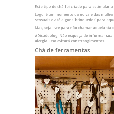
Este tipo de chá foi criado para estimular a
Logo, é um momento da noiva e das mulheres
sensuais e até alguns ‘brinquedos’ para aqu
Mas, seja livre para não chamar aquela tia
#Dicadoblog: Não esqueça de informar sua 
alergia. Isso evitará constrangimentos.
Chá de ferramentas