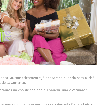
mento, automaticamente já pensamos quando será o ‘chá
ás de casamento.
bramos do chá de cozinha ou panela, não é verdade?
re que se apaixonou por uma rica donzela foi ajudado por