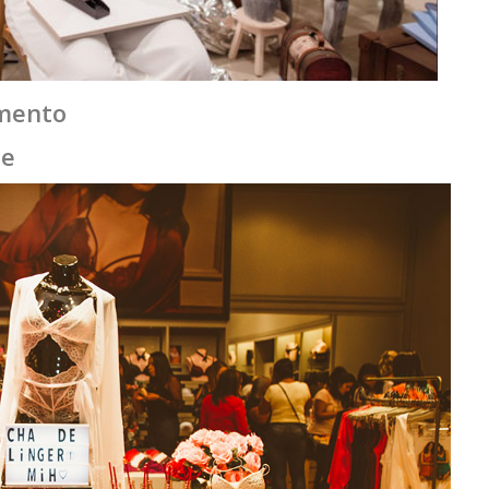
amento
ie