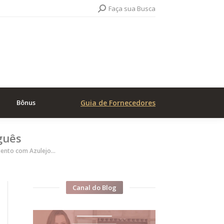
Search:
Faça sua Busca
Bônus
Guia de Fornecedores
guês
ento com Azulejo…
Canal do Blog