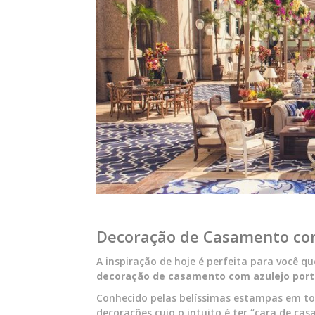
Decoração de Casamento co
A inspiração de hoje é perfeita para você q
decoração de casamento com azulejo por
Conhecido pelas belíssimas estampas em ton
decorações cujo o intuito é ter “cara de ca