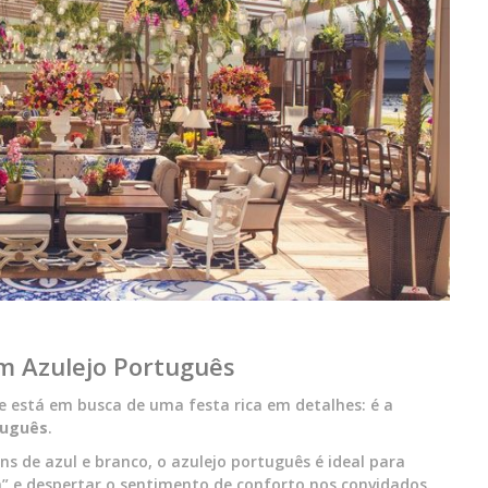
m Azulejo Português
ue está em busca de uma festa rica em detalhes: é a
tuguês
.
s de azul e branco, o azulejo português é ideal para
sa” e despertar o sentimento de conforto nos convidados.