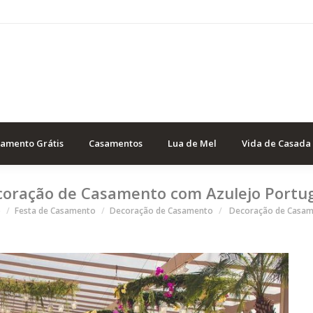
samento Grátis
Casamentos
Lua de Mel
Vida de Casada
oração de Casamento com Azulejo Portu
o
Festa de Casamento
Decoração de Casamento
Decoração de Casam