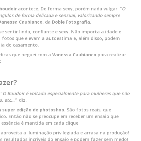
boudoir
acontece. De forma sexy, porém nada vulgar. “
O
ngulos de forma delicada e sensual, valorizando sempre
Vanessa Caubianco
, da
Doble Fotografia
.
sentir linda, confiante e sexy. Não importa a idade e
fotos que elevam a autoestima e, além disso, podem
 dia do casamento.
 dicas que peguei com a
Vanessa Caubianco
para realizar
:
azer?
 “
O Boudoir é voltado especialmente para mulheres que não
, etc…”,
diz.
 super edição de
photoshop
. São fotos reais, que
ico. Então não se preocupe em receber um ensaio que
 essência é mantida em cada clique.
, aproveita a iluminação privilegiada e arrasa na produção!
resultados incríveis do ensaio e podem fazer sem medo!