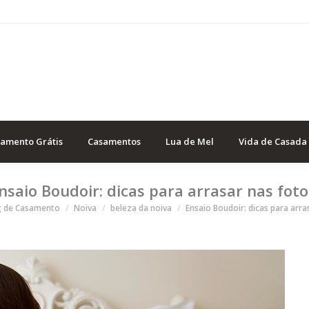
samento Grátis
Casamentos
Lua de Mel
Vida de Casada
nsaio Boudoir: dicas para arrasar nas foto
 está aqui
g de Casamento
Noiva
beleza da noiva
Ensaio Boudoir: dicas para arr