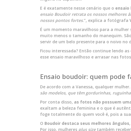
E é exatamente nesse cenário que o
ensaio 
ensaio Boudoir retrata os nossos melhores â
nossos pontos fortes
.”, explica a fotógrafa
É um momento maravilhoso para a mulher se 
muito menos o tamanho do manequim. São 
servir de um belo presente para o noivo no
Ficou interessada? Então continue lendo as
esse ensaio maravilhoso e arrasar nas fotos
Ensaio boudoir: quem pode f
De acordo com a Vanessa, qualquer mulher.
são modelos, que têm gordurinhas, ruguinhas
Por conta disso,
as fotos não possuem uma
exaltam a beleza feminina e o que é autênt
foge totalmente do quem você é, pois a sua
O
Boudoir destaca seus melhores ângulos
Por isso, mulheres
plus size
também recebem 