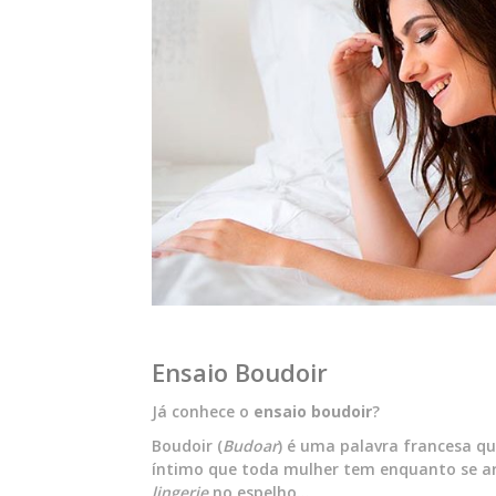
Ensaio Boudoir
Já conhece o
ensaio boudoir
?
Boudoir (
Budoar
) é uma palavra francesa qu
íntimo que toda mulher tem enquanto se ar
lingerie
no espelho…