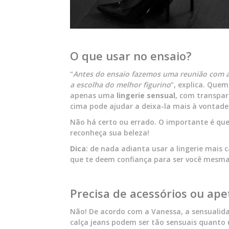
O que usar no ensaio?
“
Antes do ensaio fazemos uma reunião com a c
a escolha do melhor figurino
”, explica. Que
apenas uma
lingerie sensual
, com transpar
cima pode ajudar a deixa-la mais à vontade
Não há certo ou errado. O importante é que
reconheça sua beleza!
Dica
: de nada adianta usar a lingerie mais c
que te deem confiança para ser você mesma 
Precisa de acessórios ou ap
Não! De acordo com a Vanessa, a sensualid
calça jeans podem ser tão sensuais quanto 