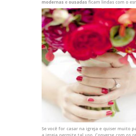
modernas
e
ousadas
ficam lindas com o es
Se você for casar na igreja e quiser muito
a igreja permite tal uso. Converse com os 