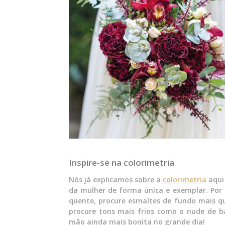
Inspire-se na colorimetria
Nós já explicamos sobre a
colorimetria
aqui 
da mulher de forma única e exemplar. Por i
quente, procure esmaltes de fundo mais qu
procure tons mais frios como o nude de b
mão ainda mais bonita no grande dia!