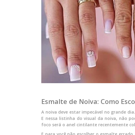
Esmalte de Noiva: Como Esco
A noiva deve estar impecável no grande dia
E nessa listinha do visual da noiva, não 
foco será o anel cintilante recentemente c
E para você não escolher o esmalte errado,