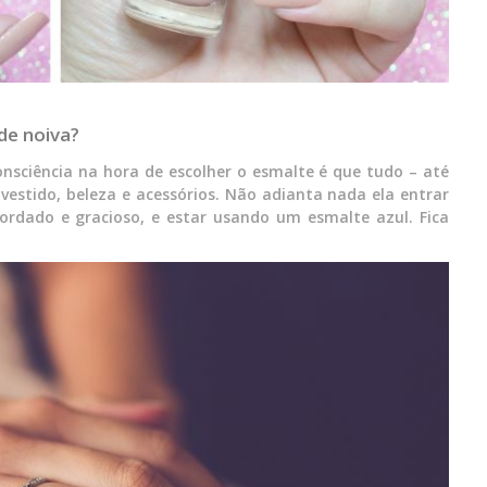
de noiva?
onsciência na hora de escolher o esmalte é que tudo – até
 vestido, beleza e acessórios. Não adianta nada ela entrar
ordado e gracioso, e estar usando um esmalte azul. Fica