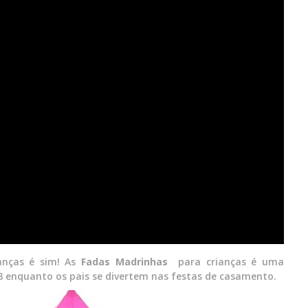
ianças é sim! As
Fadas Madrinhas
para crianças é uma
 enquanto os pais se divertem nas festas de casamento.