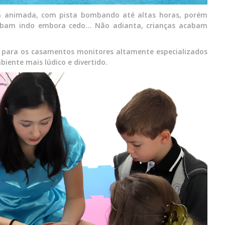
a animada, com pista bombando até altas horas, porém
abam indo embora cedo… Não adianta, crianças acabam
 para os casamentos monitores altamente especializados
iente mais lúdico e divertido.