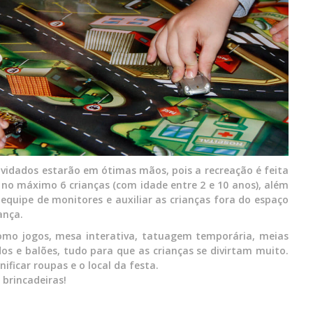
onvidados estarão em ótimas mãos, pois a recreação é feita
no máximo 6 crianças (com idade entre 2 e 10 anos), além
quipe de monitores e auxiliar as crianças fora do espaço
ança.
como jogos, mesa interativa, tatuagem temporária, meias
dos e balões, tudo para que as crianças se divirtam muito.
ficar roupas e o local da festa.
 brincadeiras!