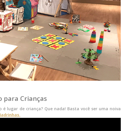
 para Crianças
o é lugar de criança? Que nada! Basta você ser uma noiva
Madrinhas
.