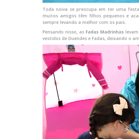
Toda noiva se preocupa em ter uma fest
muitos amigos têm filhos pequenos e ac
sempre levando a melhor com os pais.
Pensando nisso, as
Fadas Madrinhas
levam
vestidos de Duendes e Fadas, deixando o amb