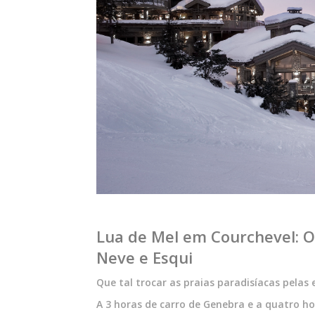
Lua de Mel em Courchevel: O
Neve e Esqui
Que tal trocar as praias paradisíacas pela
A 3 horas de carro de Genebra e a quatro ho