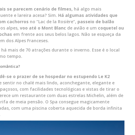
s se parecem cenário de filmes,
há algo mais
uente e lareira acesa? Sim.
Há algumas atividades que
com cachorros
no “Lac de la Rosière”,
passeio de balão
os alpes,
voo até o Mont Blanc
de avião e um
coquetel ou
tochas
em frente aos seus belos lagos. Não se esqueça da
em dos Alpes Franceses.
há mais de 70 atrações durante o inverno. Esse é o local
smo tempo.
romântica?
dê-se o prazer de se hospedar no estupendo Le K2
e sentir no chalé mais lindo, aconchegante, elegante e
çosos, com facilidades tecnológicas e vistas de tirar o
erece um restaurante com duas estrelas Michelin, além de
arifa de meia pensão. O Spa consegue magicamente
as, com uma piscina coberta aquecida de borda infinita
.