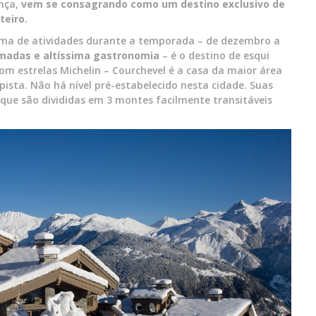
ança,
vem se consagrando como um destino exclusivo de
teiro.
ma de atividades durante a temporada – de dezembro a
madas e altíssima gastronomia
– é o destino de esqui
m estrelas Michelin – Courchevel é a casa da maior área
ista. Não há nível pré-estabelecido nesta cidade. Suas
 que são divididas em 3 montes facilmente transitáveis