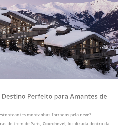
 Destino Perfeito para Amantes de
s estonteantes montanhas forradas pela neve?
ras de trem de Paris,
Courchevel
, localizada dentro da