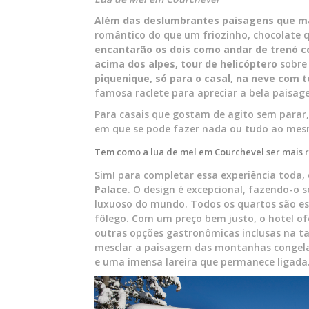
Além das deslumbrantes paisagens que mai
romântico do que um friozinho, chocolate q
encantarão os dois como andar de trenó 
acima dos alpes, tour de helicóptero
sobre 
piquenique, só para o casal, na neve com 
famosa raclete para apreciar a bela paisag
Para casais que gostam de agito sem parar, 
em que se pode fazer nada ou tudo ao me
Tem como a lua de mel em Courchevel ser mais 
Sim! para completar essa experiência toda,
Palace
. O design é excepcional, fazendo-o s
luxuoso do mundo. Todos os quartos são espa
fôlego. Com um preço bem justo, o hotel of
outras opções gastronômicas inclusas na t
mesclar a paisagem das montanhas congelad
e uma imensa lareira que permanece ligada