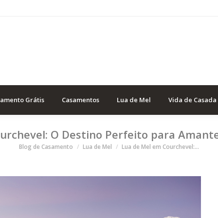
samento Grátis
Casamentos
Lua de Mel
Vida de Casada
urchevel: O Destino Perfeito para Amante
Você está aqui
Blog de Casamento
Lua de Mel
Lua de Mel em Courchevel:…