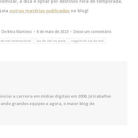
nomizar, a dica é optar por destinos fora de temporada.
 Leia
outras matérias publicadas
no blog!
De
Beta Martinez
8 de maio de 2023
Deixe um comentário
 de mel internacional
lua de mel na praia
viagem de lua de mel
iniciei a carreira em mídias digitais em 2008. Já trabalhei
rando grandes equipes e agora, o maior blog de