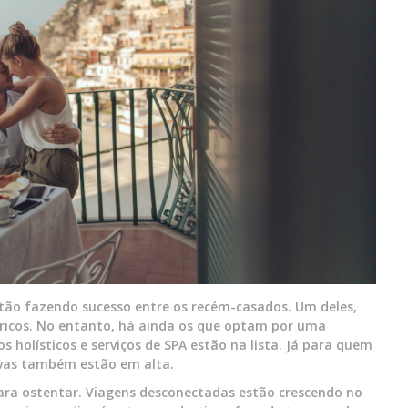
tão fazendo sucesso entre os recém-casados. Um deles,
tóricos. No entanto, há ainda os que optam por uma
holísticos e serviços de SPA estão na lista. Já para quem
sivas também estão em alta.
ara ostentar. Viagens desconectadas estão crescendo no