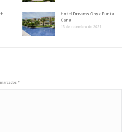
ch
Hotel Dreams Onyx Punta
Cana
13 de setembro de 2021
o marcados
*