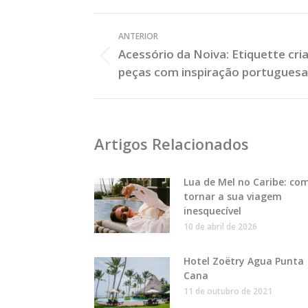
Veja
ANTERIOR
os
Acessório da Noiva: Etiquette cri
Posts
Post
peças com inspiração portuguesa
Anterior:
Artigos Relacionados
Lua de Mel no Caribe: co
tornar a sua viagem
inesquecível
10 de abril de 2026
Hotel Zoëtry Agua Punta
Cana
11 de outubro de 2021