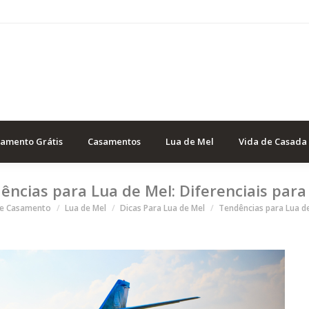
samento Grátis
Casamentos
Lua de Mel
Vida de Casada
ências para Lua de Mel: Diferenciais para
stá aqui
de Casamento
Lua de Mel
Dicas Para Lua de Mel
Tendências para Lua d