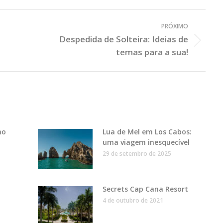
PRÓXIMO
a
Despedida de Solteira: Ideias de
Próximo
temas para a sua!
Post:
mo
Lua de Mel em Los Cabos:
uma viagem inesquecível
29 de setembro de 2025
Secrets Cap Cana Resort
4 de outubro de 2021