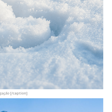
lgação
[/caption]