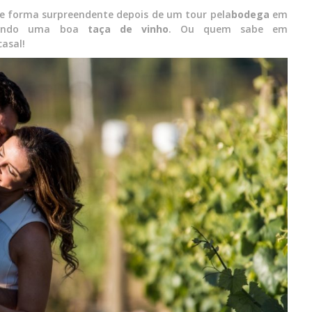
 de forma surpreendente depois de um tour pela
bodega
em
stando uma boa
taça de vinho
. Ou quem sabe em
asal!