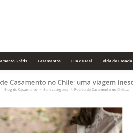
samento Grátis
Casamentos
Lua de Mel
Vida de Casada
de Casamento no Chile: uma viagem ines
Você está aqui
Blog de Casamento
Sem categoria
Pedido de Casamento no Chile:…