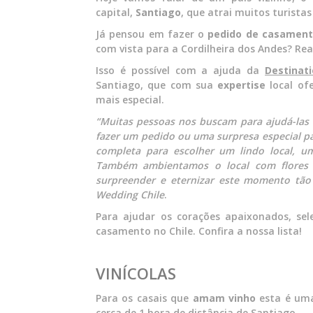
capital,
Santiago
, que atrai muitos turista
Já pensou em fazer o
pedido de casamen
com vista para a Cordilheira dos Andes? Rea
Isso é possível com a ajuda da
Destinat
Santiago, que com sua
expertise
local o
mais especial.
“Muitas pessoas nos buscam para ajudá-las
fazer um pedido ou uma surpresa especial pa
completa para escolher um lindo local, um
Também ambientamos o local com flores e
surpreender e eternizar este momento tão e
Wedding Chile
.
Para ajudar os corações apaixonados, se
casamento no Chile. Confira a nossa lista!
VINÍCOLAS
Para os casais que
amam vinho
esta é uma
cerca de 1 hora de distância de Santiago.