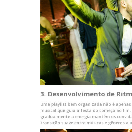
3. Desenvolvimento de Rit
Uma playlist bem organizada não é apenas 
musical que guia a festa do começo ao fim
gradualmente a energia mantém os convidado
transição suave entre músicas e gêneros aju