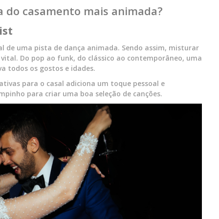
ça do casamento mais animada?
ist
al de uma pista de dança animada. Sendo assim, misturar
é vital. Do pop ao funk, do clássico ao contemporâneo, uma
a todos os gostos e idades.
cativas para o casal adiciona um toque pessoal e
tempinho para criar uma boa seleção de canções.