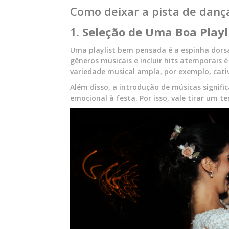
Como deixar a pista de dan
1.
Seleção de Uma Boa Playl
Uma playlist bem pensada é a espinha dors
gêneros musicais e incluir hits atemporais 
variedade musical ampla, por exemplo, cativ
Além disso, a introdução de músicas signifi
emocional à festa. Por isso, vale tirar um 