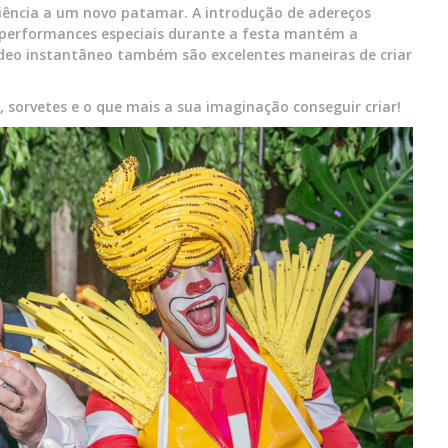
riência a um novo patamar. A introdução de adereços
 performances especiais durante a festa mantém a
ídeo instantâneo também são excelentes maneiras de criar
, sorvetes e o que mais a sua imaginação conseguir criar!