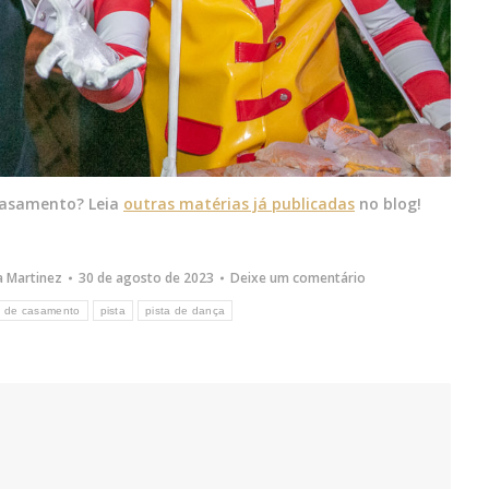
 casamento? Leia
outras matérias já publicadas
no blog!
a Martinez
30 de agosto de 2023
Deixe um comentário
a de casamento
pista
pista de dança