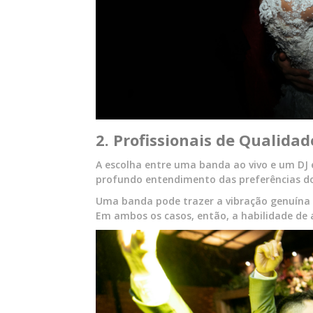
2. Profissionais de Qualidad
A escolha entre uma banda ao vivo e um DJ é
profundo entendimento das preferências do 
Uma banda pode trazer a vibração genuína
Em ambos os casos, então, a habilidade de 