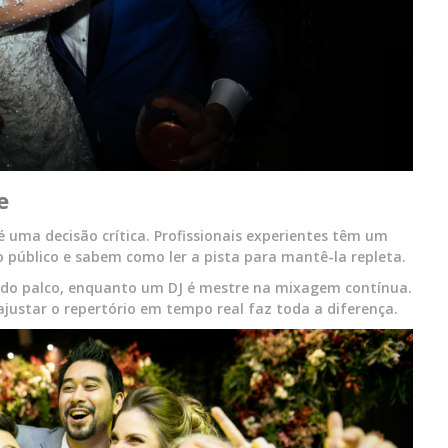
e
 uma decisão crítica. Profissionais experientes têm um
público e sabem como ler a pista para mantê-la repleta.
 do palco, enquanto um DJ é mestre na mixagem contínua.
ajustar o repertório em tempo real faz toda a diferença.