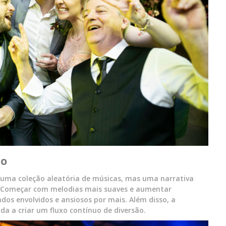
mo
uma coleção aleatória de músicas, mas uma narrativa
. Começar com melodias mais suaves e aumentar
s envolvidos e ansiosos por mais. Além disso, a
da a criar um fluxo contínuo de diversão.