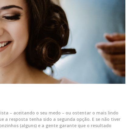
ista – aceitando o seu medo – ou ostentar o mais lindo
ue a resposta tenha sido a segunda opção. E se não tiver
onzinhos (alguns) e a gente garante que o resultado