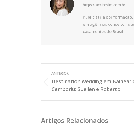
https://aceitosim.com.br
Publicitária por formação, 
em agências conceito lide
casamentos do Brasil.
Veja
ANTERIOR
os
Destination wedding em Balneári
Posts
Post
Camboriú: Suellen e Roberto
Anterior:
Artigos Relacionados