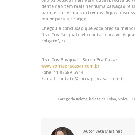
dente não tem mais nenhuma salvação (e sim
para os casos mais extremos. Aqui a discus
maior para a cirurgia.
Chegou a conclusão que você precisa melhora
Dra. Cris Pasqual e ela contará pra você q
colgate”, rs…
Dra. Cris Pasqual – Sorria Pra Casar
www.sorriapracasar.com.br
Fone: 11 97689-5944
E-mail: contato@sorriapracasar.com.br
Categoria
Beleza
,
beleza da noiva
,
Noiva
Autor
Beta Martinez