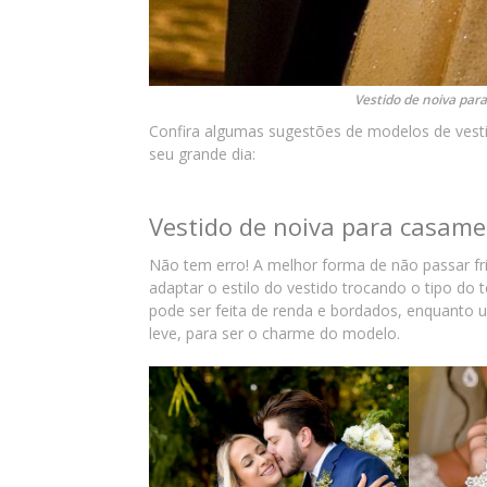
Vestido de noiva par
Confira algumas sugestões de modelos de vesti
seu grande dia:
Vestido de noiva para casam
Não tem erro! A melhor forma de não passar f
adaptar o estilo do vestido trocando o tipo do
pode ser feita de renda e bordados, enquanto u
leve, para ser o charme do modelo.