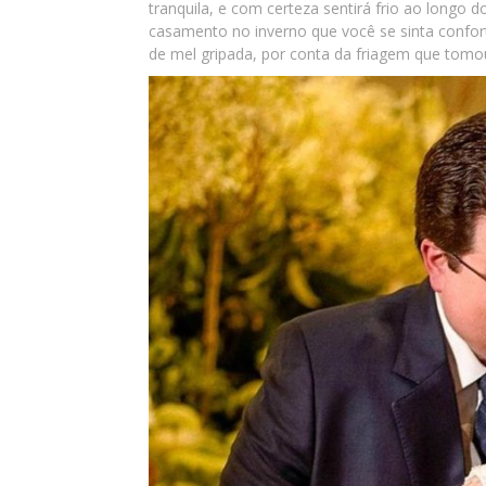
tranquila, e com certeza sentirá frio ao longo 
casamento no inverno que você se sinta confort
de mel gripada, por conta da friagem que tom