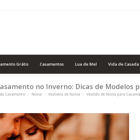
samento Grátis
Casamentos
Lua de Mel
Vida de Casada
Casamento no Inverno: Dicas de Modelos p
está aqui
 de Casamento
Noiva
Vestidos de Noiva
Vestido de Noiva para Casam