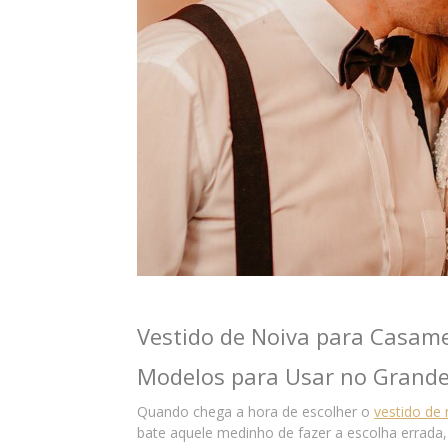
Vestido de Noiva para Casame
Modelos para Usar no Grande
Quando chega a hora de escolher o
vestido de 
bate aquele medinho de fazer a escolha errad