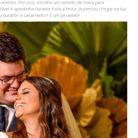
do evento.
Por isso, escolha um vestido de noiva para
ável e quentinha durante toda a festa. Já pensou chegar na lua
ou durante o casamento? É um pesadelo!