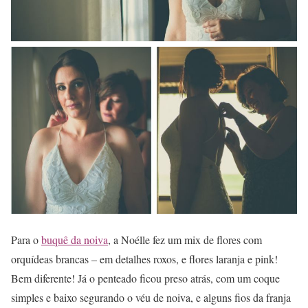
Para o
buquê da noiva
, a Noélle fez um mix de flores com
orquídeas brancas – em detalhes roxos, e flores laranja e pink!
Bem diferente! Já o penteado ficou preso atrás, com um coque
simples e baixo segurando o véu de noiva, e alguns fios da franja