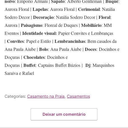
noivo
Sapato
Buquê
: Emporio Armani |
: Alberto Gentleman |
:
Lapelas
Cerimonial
Aurora Floral |
: Aurora Floral |
: Natália
Decoração
Floral
Sodero Decor |
: Natália Sodero Decor |
:
Paisagismo
Mobiliário
Aurora |
: Floreal de Duques |
: MM
Identidade visual:
Eventos |
Papier Convites e Lembranças
Convites
Lembrancinhas
|
: Papel e Estilo |
: Bem casados da
Bolo
Doces
Ana Paula Aiube |
: Ana Paula Aiube |
: Docinhos e
Chocolates
Doçuras |
: Docinhos e
Buffet
Dj
Doçuras |
: Captains Buffet Búzios |
: Marquinhos
Saraiva e Rafael
Categorias:
Casamento na Praia
,
Casamentos
Deixar um comentário