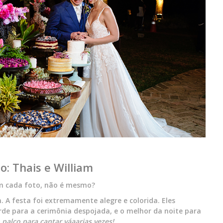
: Thais e William
m cada foto, não é mesmo?
 A festa foi extremamente alegre e colorida. Eles
rde para a cerimônia despojada, e o melhor da noite para
palco para cantar váaarias vezes!