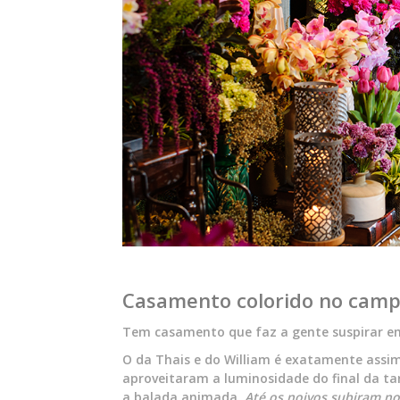
Casamento colorido no campo
Tem casamento que faz a gente suspirar e
O da Thais e do William é exatamente assim.
aproveitaram a luminosidade do final da ta
a balada animada.
Até os noivos subiram no 