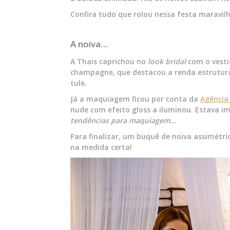
Confira tudo que rolou nessa festa maravil
A noiva…
A Thais caprichou no
look bridal
com o vest
champagne, que destacou a renda estruturad
tule.
Já a maquiagem ficou por conta da
Agência
nude com efeito gloss a iluminou. Estava i
tendências para maquiagem…
Para finalizar, um buquê de noiva assimétr
na medida certa!