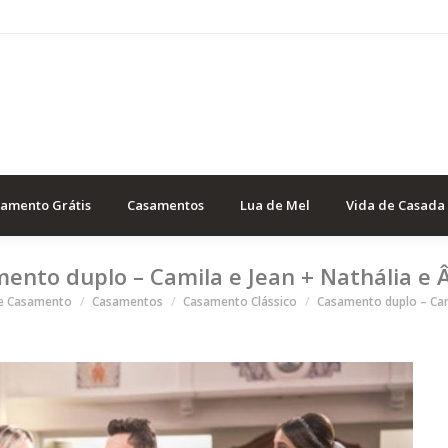
samento Grátis
Casamentos
Lua de Mel
Vida de Casada
ento duplo – Camila e Jean + Nathália e 
stá aqui
de Casamento
Casamentos
Casamento Clássico
Casamento duplo – Ca