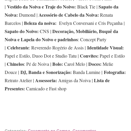
Vestido da Noiva e Traje do Noivo:
Sapato da
|
Black Tie |
Noiva:
Acessório de Cabelo da Noiva:
Dumond |
Renata
Beleza da noiva:
Barcelos |
Evelyn Conversani e Cris Peçanha |
Sapato do Noivo:
Decoração, Mobiliário, Buquê da
CNS |
Noiva e Lapela do Noivo e padrinhos
: Concept Party
Celebrante
Identidade Visual:
|
: Reverendo Rogério de Assis |
Convites:
Papel e Estilo, Duoo Dot e Studio Tatu |
Papel e Estilo
Chinelos
Bolo:
Doces:
|
: Pé de Noiva |
Carol Melo |
Melie
DJ, Banda e Sonorização:
Fotografia:
Douce |
Banda Lumine |
Assessoria:
Lista de
Retrato Atelier |
Amigas da Noiva |
Presentes:
Camicado e Fast shop
Categorias:
Casamento no Campo
,
Casamentos