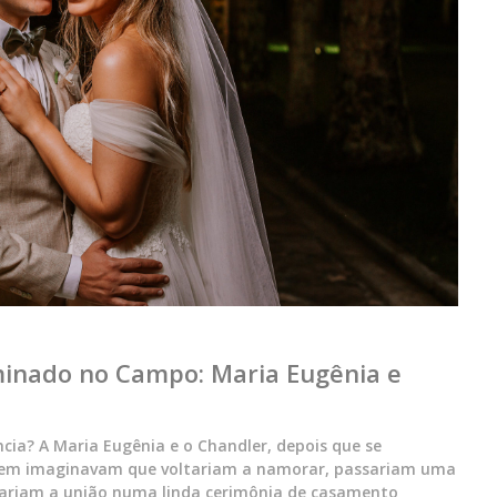
inado no Campo: Maria Eugênia e
ia? A Maria Eugênia e o Chandler, depois que se
nem imaginavam que voltariam a namorar, passariam uma
izariam a união numa linda cerimônia de casamento