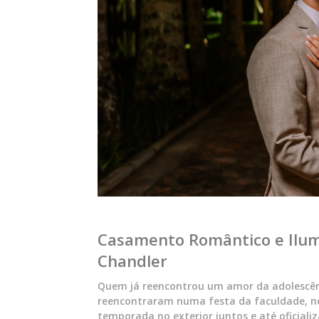
Casamento Romântico e Ilum
Chandler
Quem já reencontrou um amor da adolescênc
reencontraram numa festa da faculdade, 
temporada no exterior juntos e até oficial