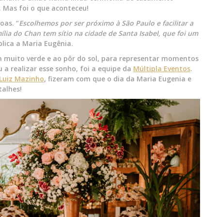
. Mas foi o que aconteceu!
oas. “
Escolhemos por ser próximo à São Paulo e facilitar a
lia do Chan tem sítio na cidade de Santa Isabel, que foi um
xplica a Maria Eugênia.
om muito verde e ao pôr do sol, para representar momentos
 a realizar esse sonho, foi a equipe da
Múltipla Eventos
.
Luiz Mazinho
, fizeram com que o dia da Maria Eugenia e
talhes!