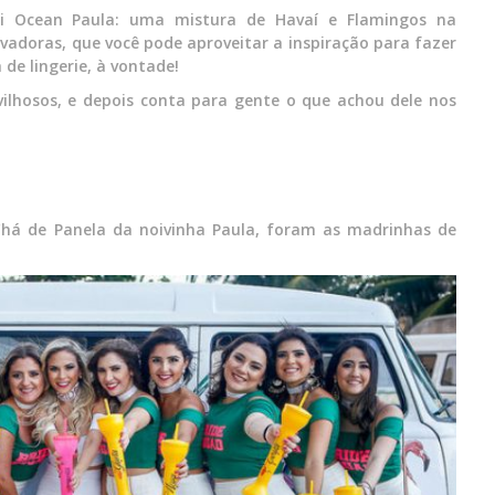
oi Ocean Paula: uma mistura de Havaí e Flamingos na
ovadoras, que você pode aproveitar a inspiração para fazer
á de lingerie, à vontade!
ilhosos, e depois conta para gente o que achou dele nos
Chá de Panela da noivinha Paula, foram as madrinhas de