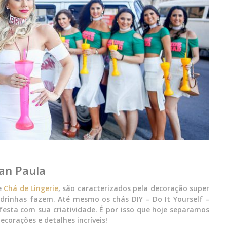
ean Paula
e
Chá de Lingerie
, são caracterizados pela decoração super
adrinhas fazem. Até mesmo os chás DIY – Do It Yourself –
esta com sua criatividade. É por isso que hoje separamos
corações e detalhes incríveis!