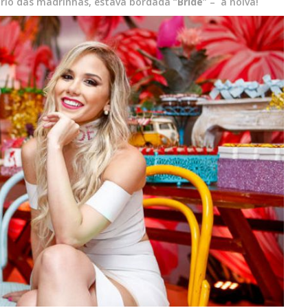
ário das madrinhas, estava bordada “
Bride
” – a noiva!