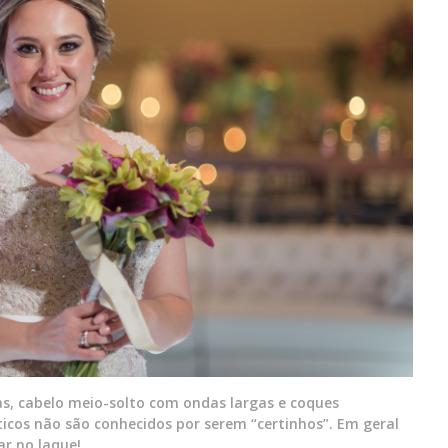
s, cabelo meio-solto com ondas largas e coques
icos não são conhecidos por serem “certinhos”. Em geral
ar no laque!