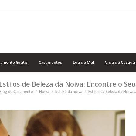
samento Grátis
Casamentos
Lua de Mel
Vida de Casada
Estilos de Beleza da Noiva: Encontre o Seu
ocê está aqui
Blog de Casamento
Noiva
beleza da noiva
Estilos de Beleza da Noiva: