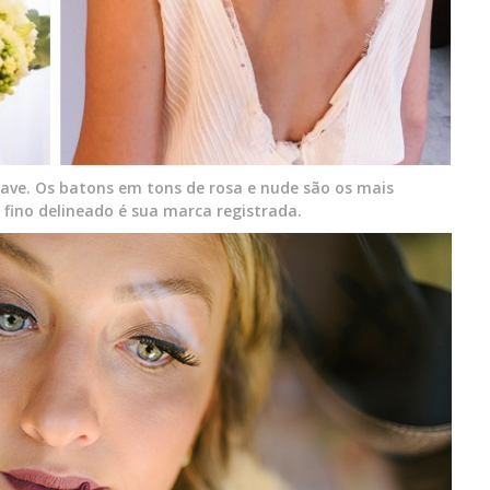
uave. Os batons em tons de rosa e nude são os mais
fino delineado é sua marca registrada.