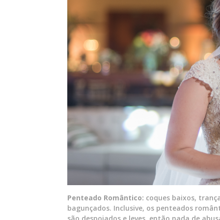
Penteado Romântico:
coques baixos, trança
bagunçados. Inclusive, os penteados românt
são despojados e leves, então nada de abus