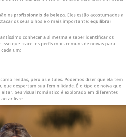
são os
profissionais de beleza
. Eles estão acostumados a
tacar os seus olhos e o mais importante:
equilibrar
ntíssimo conhecer a si mesma e saber identificar os
r isso que tracei os perfis mais comuns de noivas para
r cada um:
 como rendas, pérolas e tules. Podemos dizer que ela tem
, que despertam sua feminilidade. É o tipo de noiva que
ao altar. Seu visual romântico é explorado em diferentes
ao ar livre.