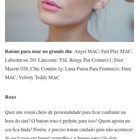
Batons para usar no grande dia
: Angel MAC; Fast Play MAC;
Labsolut nu 201 Lâncome; YSL Rouge Pur Costure11; Dior
Mazete 028; Chic Contém 1g; Luna Pausa Para Feminices; Faux
MAC; Velvety Teddy MAC
Roxo
Quer um visual cheio de personalidade para ficar confiante na
hora do sim? O batom roxo é perfeito para isso! Quem aposta na
cor fica linda! Porém, é preciso tomar cuidado para não acontecer
de você usar um buquê vermelho e o batom roxo! Os dois