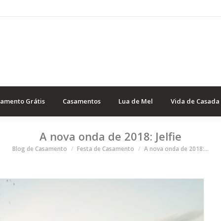
samento Grátis
Casamentos
Lua de Mel
Vida de Casada
A nova onda de 2018: Jelfie
Você está aqui
Blog de Casamento
Festa de Casamento
A nova onda de 2018:…