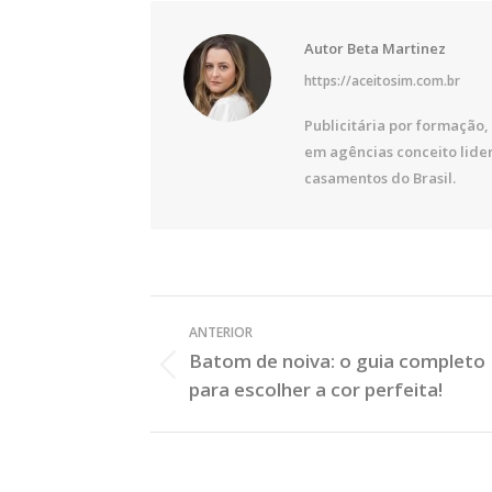
Autor
Beta Martinez
https://aceitosim.com.br
Publicitária por formação, 
em agências conceito lide
casamentos do Brasil.
Veja
ANTERIOR
os
Batom de noiva: o guia completo
Posts
Post
para escolher a cor perfeita!
Anterior: