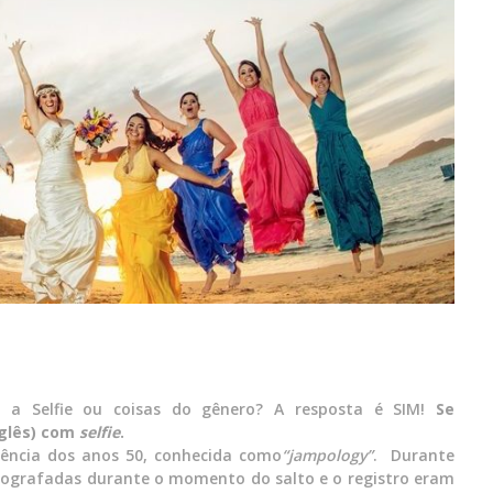
do a Selfie ou coisas do gênero? A resposta é SIM!
Se
nglês) com
selfie
.
dência dos anos 50, conhecida como
“jampology”
. Durante
tografadas durante o momento do salto e o registro eram