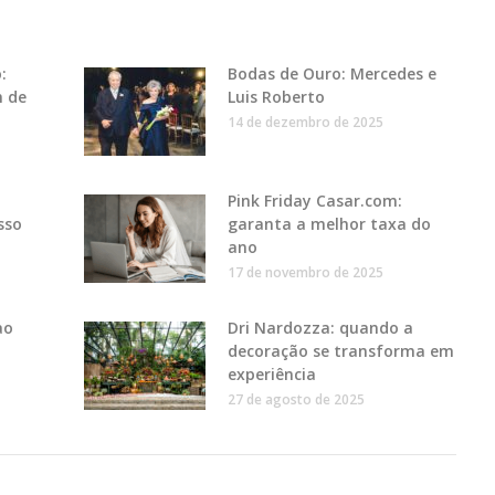
:
Bodas de Ouro: Mercedes e
m de
Luis Roberto
14 de dezembro de 2025
Pink Friday Casar.com:
sso
garanta a melhor taxa do
ano
17 de novembro de 2025
ao
Dri Nardozza: quando a
decoração se transforma em
experiência
27 de agosto de 2025