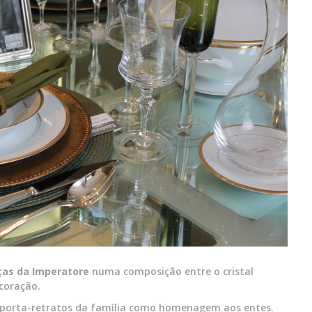
ças da Imperatore
numa composição entre o cristal
coração.
s porta-retratos da família como homenagem aos entes.