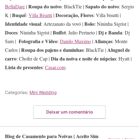
Roupa do noivo
Sapato do noivo
BellaDare
|
: BlackTie |
: Sergio
Buquê
Decoração, Flores
K |
:
Villa Bisutti
|
: Villa bisutti |
Identidade visual
Bolo:
: Artezanato da vovó |
Nininha Sigrist |
Doces
Buffet
Dj e Banda
: Nininha Sigrist |
: Julio Perineto |
: Dj
Fotografia e Vídeo
Alianças
Sam |
:
Danilo Maximo
|
: Monte
Roupa dos pajens e daminhas
Aluguel de
Carlos |
: BlackTie |
carro
Dia da noiva e noite de núpcias
: Chofer de Cap |
: Hyatt |
Lista de presentes
:
Casar.com
Categorias:
Mini Wedding
Deixar um comentário
Blog de Casamento para Noivas | Aceito Sim