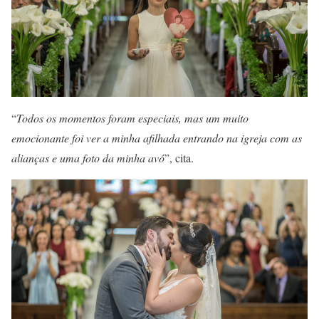
“
Todos os momentos foram especiais, mas um muito
emocionante foi ver a minha afilhada entrando na igreja com as
alianças e uma foto da minha avó
”, cita.