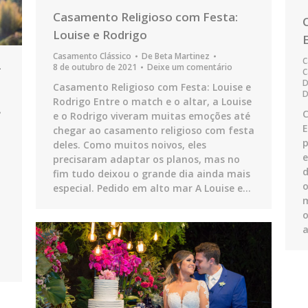
Casamento Religioso com Festa:
Louise e Rodrigo
Casamento Clássico
De
Beta Martinez
C
–
8 de outubro de 2021
Deixe um comentário
C
Casamento Religioso com Festa: Louise e
D
Rodrigo Entre o match e o altar, a Louise
e o Rodrigo viveram muitas emoções até
E
chegar ao casamento religioso com festa
p
deles. Como muitos noivos, eles
e
precisaram adaptar os planos, mas no
d
fim tudo deixou o grande dia ainda mais
o
especial. Pedido em alto mar A Louise e…
m
o
a