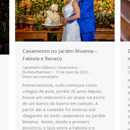
Casamento no Jardim Moema –
Fabiola e Renato
Casamento Clássico
,
Casamentos
D
De
Beta Martinez
12 de maio de 2022
2
Deixe um comentário
P
Primeiramente, tudo começou como
u
colegas de aula, porém 25 anos depois,
d
houve um reencontro ao acaso na porta
c
de um banco do bairro em comum. A
e
partir daí a conexão foi intensa até
n
chegarem ao lindo casamento no Jardim
f
Moema. Assim, desde o primeiro
f
encontro, o laço entre a Fabiola e o
q