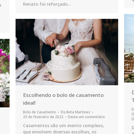
Renato foi reforçado…
a
Escolhendo o bolo de casamento
ideal!
D
Bolo de Casamento
De
Beta Martinez
25 de fevereiro de 2022
Deixe um comentário
D
Casamentos são um evento complexo,
D
que envolvem diversas escolhas, os
A