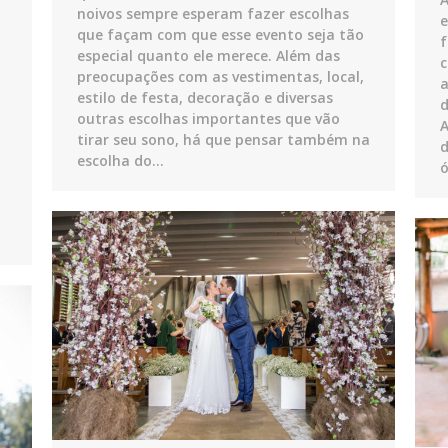
noivos sempre esperam fazer escolhas
e
que façam com que esse evento seja tão
f
especial quanto ele merece. Além das
c
preocupações com as vestimentas, local,
estilo de festa, decoração e diversas
d
outras escolhas importantes que vão
A
tirar seu sono, há que pensar também na
d
escolha do…
ó