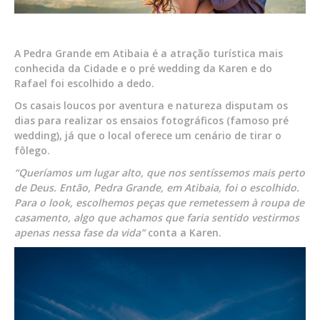
A Pedra Grande em Atibaia é a atração turística mais
conhecida da Cidade e o pré wedding da Karen e do
Rafael foi escolhido a dedo.
Os casais loucos por aventura e natureza disputam os
dias para realizar os ensaios fotográficos (famoso pré
wedding), já que o local oferece um cenário de tirar o
fôlego.
“Queríamos um lugar alto, que nos sentíssemos mais perto
de Deus. Então, Pedra Grande, em Atibaia, foi o escolhido.
Para o look, escolhemos peças que remetessem à roupa de
casamento, algo que achamos que faria sentido vestirmos
apenas nessa fase da vida”
conta a Karen.