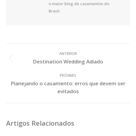
o maior blog de casamentos do
Brasil.
Veja
ANTERIOR
os
Destination Wedding Adiado
Post
Posts
Anterior:
PRÓXIMO
Planejando o casamento: erros que devem ser
Próximo
evitados
Post:
Artigos Relacionados