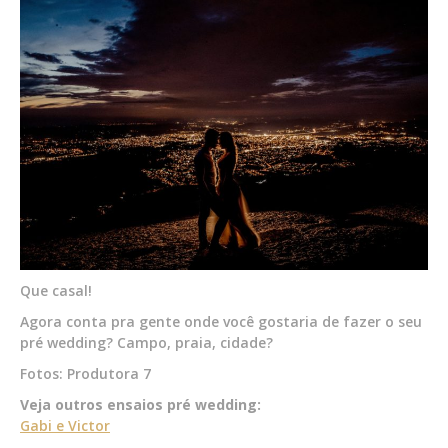
Que casal!
Agora conta pra gente onde você gostaria de fazer o seu
pré wedding? Campo, praia, cidade?
Fotos: Produtora 7
Veja outros ensaios pré wedding:
Gabi e Victor