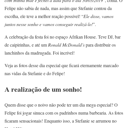
com minha mãe e fechei a data para o dia 30/03/2019
”, conta. O
Felipe não sabia de nada, mas assim que Stefanie contou da
escolha, ele teve a melhor reação possível! “
Ele disse, vamos
juntos nesse sonho e vamos conseguir realizá-lo!
”.
A celebração da festa foi no espaço Afrikan House. Teve DJ, bar
de caipirinhas, e até um
Ronald McDonald’s
para distribuir os
lanchinhos da madrugada. Foi incrível!
Veja as fotos desse dia especial que ficará eternamente marcado
nas vidas da Stefanie e do Felipe!
A realização de um sonho!
Quem disse que o noivo não pode ter um dia mega especial? O
Felipe foi jogar sinuca com os padrinhos numa barbearia. As fotos
ficaram sensacionais! Enquanto isso, a Stefanie se arrumou no