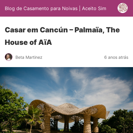
Blog de Casamento para Noivas | Aceito Sim
Casar em Cancún – Palmaïa, The
House of AïA
Beta Martinez
6 anos atrás