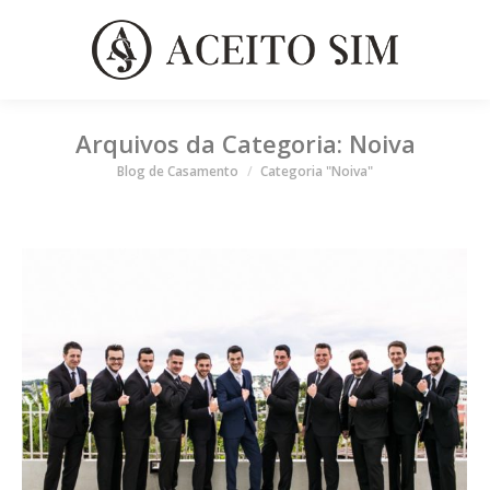
Arquivos da Categoria:
Noiva
Você está aqui
Blog de Casamento
Categoria "Noiva"