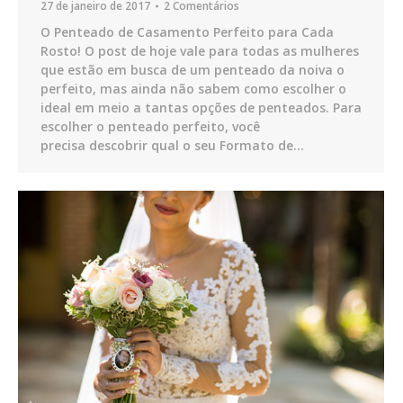
27 de janeiro de 2017
2 Comentários
O Penteado de Casamento Perfeito para Cada
Rosto! O post de hoje vale para todas as mulheres
que estão em busca de um penteado da noiva o
perfeito, mas ainda não sabem como escolher o
ideal em meio a tantas opções de penteados. Para
escolher o penteado perfeito, você
precisa descobrir qual o seu Formato de…