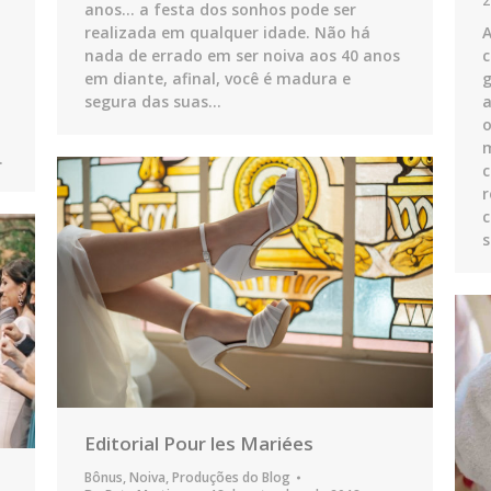
2
anos… a festa dos sonhos pode ser
A
realizada em qualquer idade. Não há
c
nada de errado em ser noiva aos 40 anos
g
em diante, afinal, você é madura e
a
segura das suas…
o
m
…
c
r
c
s
Editorial Pour les Mariées
Bônus
,
Noiva
,
Produções do Blog