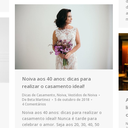
d
d
a
Noiva aos 40 anos: dicas para
realizar o casamento ideal!
Dicas de Casamento
,
Noiva
,
Vestidos de Noiva
De
Beta Martinez
5 de outubro de 2018
4 Comentários
Noiva aos 40 anos: dicas para realizar o
casamento ideal! Nunca é tarde para
N
celebrar o amor. Seja aos 20, 30, 40, 50