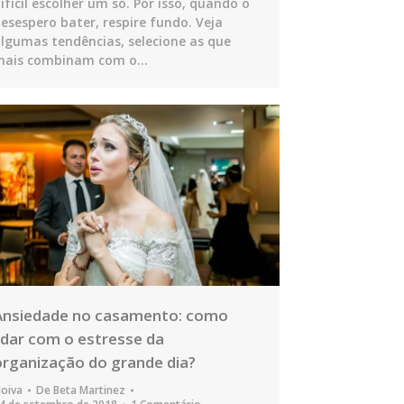
ifícil escolher um só. Por isso, quando o
esespero bater, respire fundo. Veja
lgumas tendências, selecione as que
mais combinam com o…
Ansiedade no casamento: como
lidar com o estresse da
organização do grande dia?
oiva
De
Beta Martinez