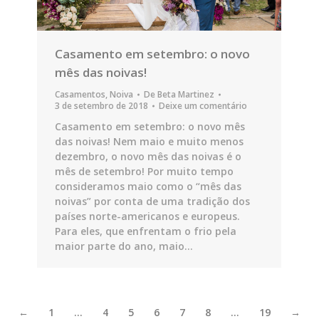
Casamento em setembro: o novo
mês das noivas!
Casamentos
,
Noiva
De
Beta Martinez
3 de setembro de 2018
Deixe um comentário
Casamento em setembro: o novo mês
das noivas! Nem maio e muito menos
dezembro, o novo mês das noivas é o
mês de setembro! Por muito tempo
consideramos maio como o “mês das
noivas” por conta de uma tradição dos
países norte-americanos e europeus.
Para eles, que enfrentam o frio pela
maior parte do ano, maio…
←
1
…
4
5
6
7
8
…
19
→