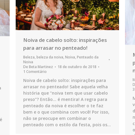
Noiva de cabelo solto: inspirações
para arrasar no penteado!
Beleza
,
beleza da noiva
,
Noiva
,
Penteado da
Noiva
De
Beta Martinez
18 de outubro de 2018
1 Comentário
M
Noiva de cabelo solto: inspirações para
arrasar no penteado! Sabe aquela velha
a
3
história que “noiva tem que usar cabelo
M
preso”? Então… é mentira! A regra para
v
penteado da noiva é escolher o te faz
d
bem e o que combina com você! Por isso,
n
não se preocupe em combinar o
 é
c
penteado com o estilo da festa, pois os…
o