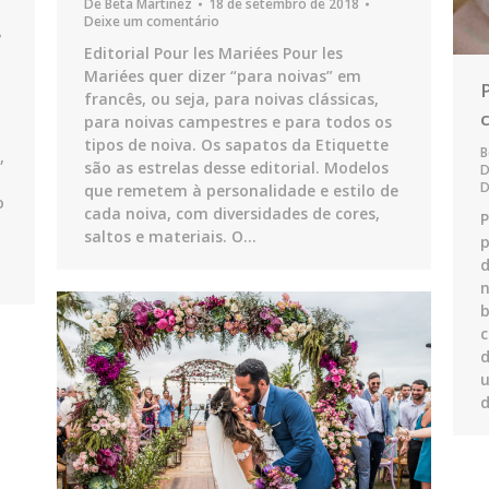
De
Beta Martinez
18 de setembro de 2018
Deixe um comentário
Editorial Pour les Mariées Pour les
Mariées quer dizer “para noivas” em
francês, ou seja, para noivas clássicas,
para noivas campestres e para todos os
tipos de noiva. Os sapatos da Etiquette
B
,
são as estrelas desse editorial. Modelos
D
que remetem à personalidade e estilo de
o
cada noiva, com diversidades de cores,
P
saltos e materiais. O…
d
n
c
d
u
d