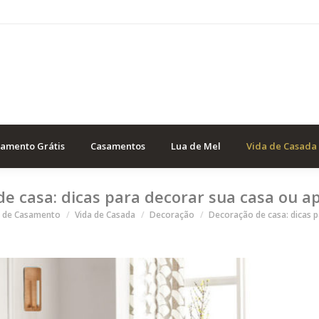
samento Grátis
Casamentos
Lua de Mel
Vida de Casada
e casa: dicas para decorar sua casa ou 
está aqui
 de Casamento
Vida de Casada
Decoração
Decoração de casa: dicas 