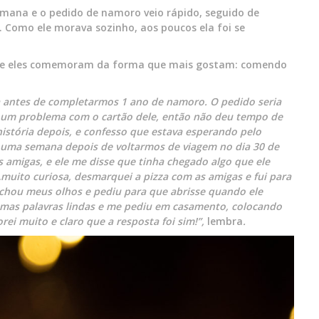
semana e o pedido de namoro veio rápido, seguido de
 Como ele morava sozinho, aos poucos ela foi se
 e eles comemoram da forma que mais gostam: comendo
 antes de completarmos 1 ano de namoro. O pedido seria
e um problema com o cartão dele, então não deu tempo de
história depois, e confesso que estava esperando pelo
ma semana depois de voltarmos de viagem no dia 30 de
 amigas, e ele me disse que tinha chegado algo que ele
muito curiosa, desmarquei a pizza com as amigas e fui para
echou meus olhos e pediu para que abrisse quando ele
 umas palavras lindas e me pediu em casamento, colocando
ei muito e claro que a resposta foi sim!”,
lembra
.