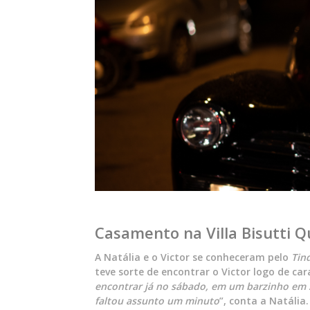
Casamento na Villa Bisutti Qu
A Natália e o Victor se conheceram pelo
Tin
teve sorte de encontrar o Victor logo de cara
encontrar já no sábado, em um barzinho em S
faltou assunto um minuto
”, conta a Natália.