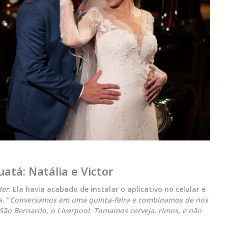
atá: Natália e Victor
der
. Ela havia acabado de instalar o aplicativo no celular e
. “
Conversamos em uma quinta-feira e combinamos de nos
ão Bernardo, o Liverpool. Tomamos cerveja, rimos, e não