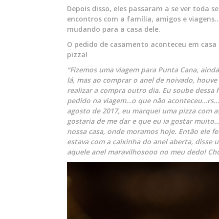
Depois disso, eles passaram a se ver toda 
encontros com a família, amigos e viagens…
mudando para a casa dele.
O pedido de casamento aconteceu em casa
pizza!
“Fizemos uma viagem para Punta Cana, ainda
lá, mas ao comprar o anel de noivado, houv
realizar a compra outro dia. Eu soube dessa 
pedido na viagem…o que não aconteceu…rs…u
agosto de 2017, eu marquei uma pizza com as
gostaria de me dar e que eu ia gostar muito…
nossa casa, onde moramos hoje. Então ele f
estava com a caixinha do anel aberta, disse
aquele anel maravilhosooo no meu dedo! Chor